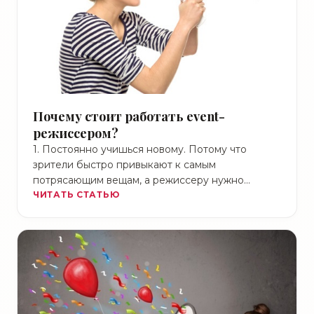
Почему стоит работать event-
режиссером?
1. Постоянно учишься новому. Потому что
зрители быстро привыкают к самым
потрясающим вещам, а режиссеру нужно
удивлять. 2. Очень много новых знакомств …
ЧИТАТЬ СТАТЬЮ