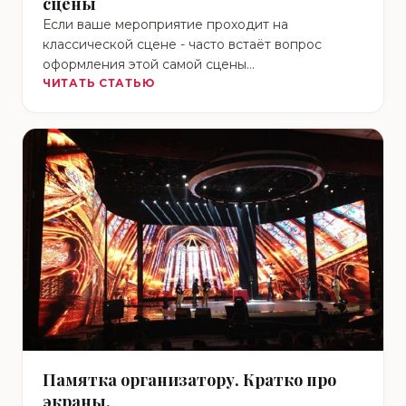
сцены
Если ваше мероприятие проходит на
классической сцене - часто встаёт вопрос
оформления этой самой сцены
брендированными тканевыми декорациями.
ЧИТАТЬ СТАТЬЮ
При этом, как правило, …
Памятка организатору. Кратко про
экраны.