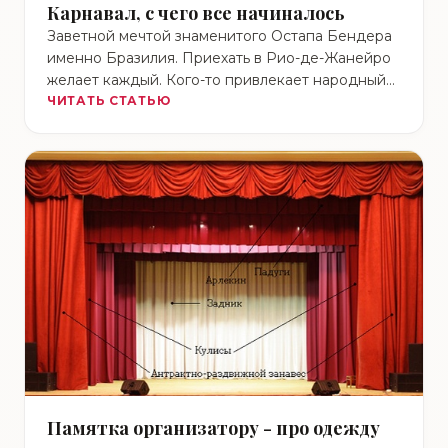
Карнавал, с чего все начиналось
Заветной мечтой знаменитого Остапа Бендера
именно Бразилия. Приехать в Рио-де-Жанейро
желает каждый. Кого-то привлекает народный
уклад и уникальная природа, кто-то желает
ЧИТАТЬ СТАТЬЮ
посмотреть …
Памятка организатору - про одежду