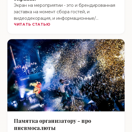
Экран на мероприятии - это и брендированная
заставка на момент сбора гостей, и
видеодекорация, и информационные/
художественные ролики, и прямые эфиры, и
ЧИТАТЬ СТАТЬЮ
даже …
Памятка организатору - про
пневмосалюты